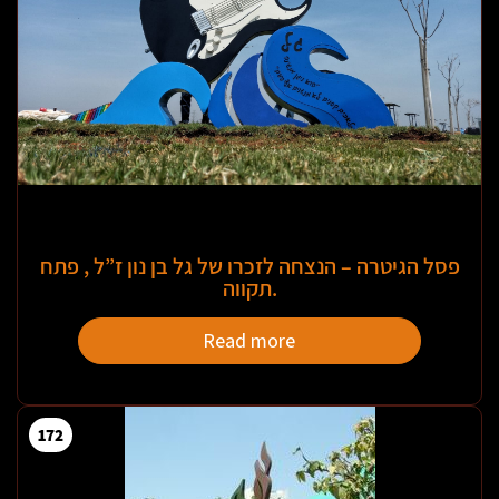
פסל הגיטרה – הנצחה לזכרו של גל בן נון ז”ל , פתח
תקווה.
Read more
172