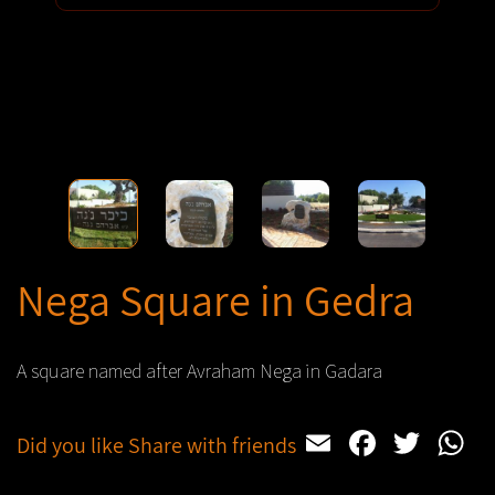
Nega Square in Gedra
A square named after Avraham Nega in Gadara
Email
Facebo
Twit
W
Did you like Share with friends