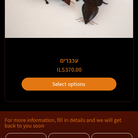
עכברים
ILS
370.00
Select options
For more information, fill in details and we will get
back to you soon