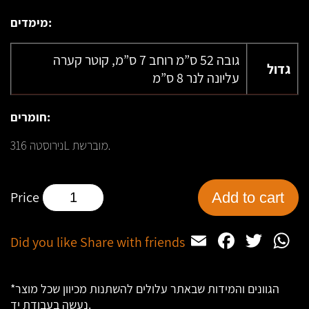
מימדים:
גובה 52 ס”מ רוחב 7 ס”מ, קוטר קערה
גדול
עליונה לנר 8 ס”מ
חומרים:
נירוסטה 316L מוברשת.
פמוטי
Add to cart
נירוסטה
quantity
Email
Facebo
Twit
W
Did you like Share with friends
*הגוונים והמידות שבאתר עלולים להשתנות מכיוון שכל מוצר
נעשה בעבודת יד.