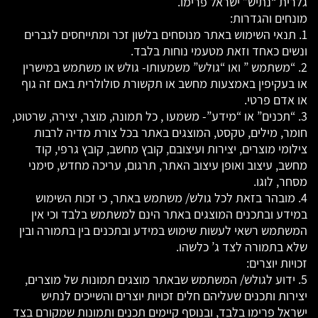
גלרית “נתיש” ישראל פרימו.
מונחים והגדרות:
1. תנאי השימוש באתר מנוסחים בלשון זכר ומתייחסים לגברים
ונשים כאחד וזאת מטעמי נוחות בלבד.
2. “משתמש ” ואו “גולש” משמעותו- גולש או משתמש במישרין
או בעקיפין באמצעות מחשב או תקשורת סולולרית באם זה גוף
או אדם פרטי.
3. “תכנים” או “מידע”- משמעו , כל תמונה, מוצר, יצירה, שרטוט,
חומר, מילים, טקסט, המוצגים באתר בכל צורת מדיה לרבות
צילומי מוצרים, יצירות ועיצובם, קובץ מחשב, קובץ גרפי, קוד
מחשב, עיצוב ואופן עיצוב האתר, תרגום, עריכה מחדש, סימני
מסחר, לוגו.
4. מובהר בזאת לכל גולש/ משתמש באתר, כי זכות השימוש
במידע ובתכנים המוצגים באתר הינם למשתמש בלבד וכי אין
המשתמש רשאי לעשות שימוש במידע ובתכנים בין בתמורה ובין
שלא בתמורה לצד ג’ כלשהו.
זכויות יוצרים:
5. ידוע לגולש/ המשתמש שבאתר מוצגים תמונות של מוצרים,
יצירות ותכנים שעליהם חלים זכויות יוצרים והשייכים לנתיש
ישראל פרימו בלבד, ובנוסף קיימים תכנים ותמונות שמקורם בצד