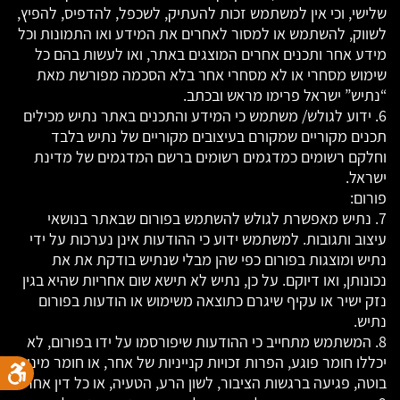
שלישי, וכי אין למשתמש זכות להעתיק, לשכפל, להדפיס, להפיץ,
לשווק, להשתמש או למסור לאחרים את המידע ואו התמונות וכל
מידע אחר ותכנים אחרים המוצגים באתר, ואו לעשות בהם כל
שימוש מסחרי או לא מסחרי אחר בלא הסכמה מפורשת מאת
“נתיש” ישראל פרימו מראש ובכתב.
6. ידוע לגולש/ משתמש כי המידע והתכנים באתר נתיש מכילים
תכנים מקוריים שמקורם בעיצובים מקוריים של נתיש בלבד
וחלקם רשומים כמדגמים רשומים ברשם המדגמים של מדינת
ישראל.
פורום:
7. נתיש מאפשרת לגולש להשתמש בפורום שבאתר בנושאי
עיצוב ותגובות. למשתמש ידוע כי ההודעות אינן נערכות על ידי
נתיש ומוצגות בפורום כפי שהן מבלי שנתיש בודקת את את
נכונותן, ואו דיוקם. על כן, נתיש לא תישא שום אחריות שהיא בגין
נזק ישיר או עקיף שיגרם כתוצאה משימוש או הודעות בפורום
נתיש.
8. המשתמש מתחייב כי ההודעות שיפורסמו על ידו בפורום, לא
יכללו חומר פוגע, הפרות זכויות קנייניות של אחר, או חומר מיני
בוטה, פגיעה ברגשות הציבור, לשון הרע, הטעיה, או כל דין אחר.