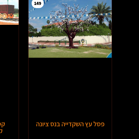
149
פסל עץ השקדייה בנס ציונה
קט
ק