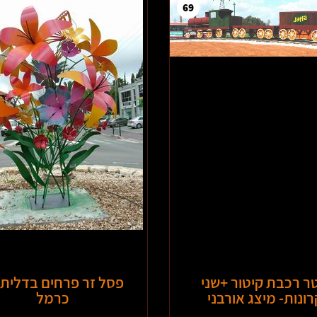
69
ר רכבת קיטור +שני
פסל זר פרחים בדלית 
רונות- מיצג אורבני
כרמל