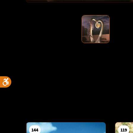
144
119