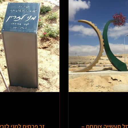
ל תעשייה צומחת –
זר פרחים למני לזרין