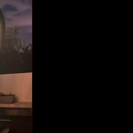
Whats
T