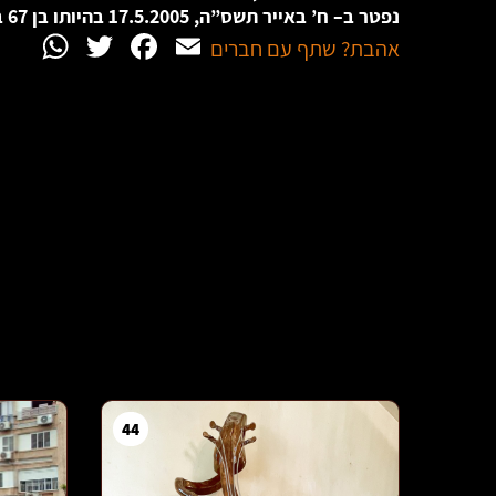
נפטר ב
–
ח’ באייר תשס”ה, 17.5.2005 בהיותו בן 67 בלבד.
App
witter
Facebook
Email
אהבת? שתף עם חברים
44