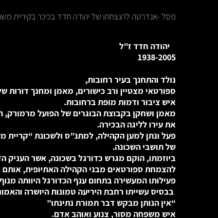
פסל -אנדרטה להנצחתו של יהודה חדד בכיכר בקיריית משה
יהודה חדד ז”ל
1938-2005
נולד והתחנך בעיר רחובות,
ספורטאי מצטיין ורב כישורים,
מאמן ומחנך
דורות של
איש ציבור ודמות מופת ברחובות.
מאמן ושחקן בקבוצת הבוגרים של הפועל מרמורק, הו
את עירו לליגה הבכירה.
פעל ונתן למען הקהילה, למתנ”ס ולשכונת “קריית מ
של תושבי השכונה.
ביוזמתו, הוקם מגרש כדורגל בשכונה, אשר העניק ה
להצמחת ספורטאים מבני הקהילה האתיופית, אותם אי
פעילותו המעשירה בתחום ענף הכדורגל היוותה מנוף
בבסיס עשייתו רחבת היריעה טמונות היושרה והאמונ
“אין הנותן מבקש דבר תמורת נתינתו”
איש משפחה מסור, צנוע ואוהב אדם.