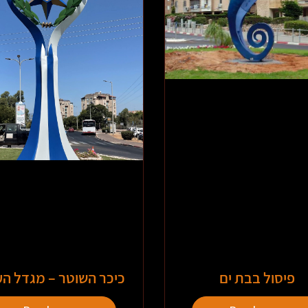
פיסול בבת ים
כיכר השוטר – מגדל ה