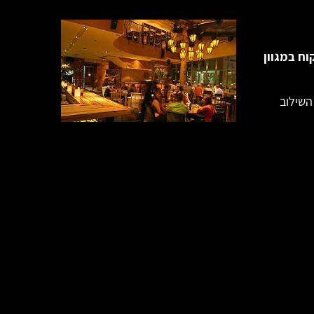
וח במגוון
השילוב