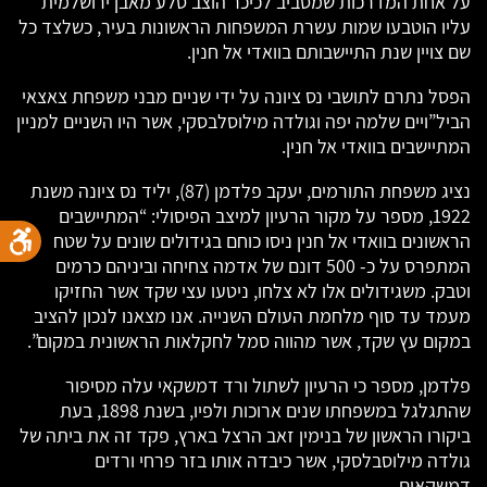
על אחת המדרכות שמסביב לכיכר הוצב סלע מאבן ירושלמית
עליו הוטבעו שמות עשרת המשפחות הראשונות בעיר, כשלצד כל
שם צויין שנת התיישבותם בוואדי אל חנין.
הפסל נתרם לתושבי נס ציונה על ידי שניים מבני משפחת צאצאי
הביל”ויים שלמה יפה וגולדה מילוסלבסקי, אשר היו השניים למניין
המתיישבים בוואדי אל חנין.
נציג משפחת התורמים, יעקב פלדמן (87), יליד נס ציונה משנת
1922, מספר על מקור הרעיון למיצב הפיסולי: “המתיישבים
הראשונים בוואדי אל חנין ניסו כוחם בגידולים שונים על שטח
המתפרס על כ- 500 דונם של אדמה צחיחה וביניהם כרמים
וטבק. משגידולים אלו לא צלחו, ניטעו עצי שקד אשר החזיקו
מעמד עד סוף מלחמת העולם השנייה. אנו מצאנו לנכון להציב
במקום עץ שקד, אשר מהווה סמל לחקלאות הראשונית במקום”.
פלדמן, מספר כי הרעיון לשתול ורד דמשקאי עלה מסיפור
שהתגלגל במשפחתו שנים ארוכות ולפיו, בשנת 1898, בעת
ביקורו הראשון של בנימין זאב הרצל בארץ, פקד זה את ביתה של
גולדה מילוסבלסקי, אשר כיבדה אותו בזר פרחי ורדים
דמשקאים.