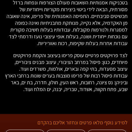
בטכניקות אמנותיות השאובות מעולם הצורפות ונפחות ברזל
מסורתית, הבאה לידי ביטוי ביצירות מקוריות וייחודיות של
תכשיטים סביבתיים. התפיסה האמנותית של פרימו, אינה שאובה
מן האקדמיה, אלא נקייה, מנותקת מתבניתיות ואינה כפופה
למסגרות ולנורמות מקובלות. עבודותיו בעלות חשיבה מקורית
עם נוכחות ייחודית ושונה, בעלות אופי עיצובי נועז ודרמתי לצד
עבודות אחרות בעלות שקיפות, רכות ואווריריות.
לצד פרויקטים פרטיים עוסק פרימו בעיצוב והקמת פרויקטים
מיוחדים, כגון: פיסול במרחב הציבורי, עיצוב מבנים ציבוריים,
עיצוב מסעדות, בתי קפה ובארים, אולמות, משרדים ועוד.
עבודות פיסול רבות של פרימו מוצבות בערים שונות ברחבי הארץ
וביניהן: נס ציונה, רחובות, ראש העין, חולון, חדרה, בת ים, באר
שבע, פתח תקווה, אשדוד, טבריה, יבנה, ים המלח ועוד.
למידע נוסף מלאו פרטים ונחזור אליכם בהקדם