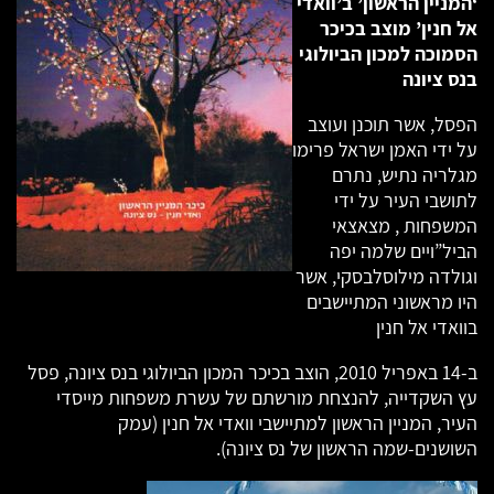
‘המניין הראשון’ ב’וואדי
אל חנין’ מוצב בכיכר
הסמוכה למכון הביולוגי
בנס ציונה
הפסל, אשר תוכנן ועוצב
על ידי האמן ישראל פרימו
מגלריה נתיש, נתרם
לתושבי העיר על ידי
המשפחות , מצאצאי
הביל”ויים שלמה יפה
וגולדה מילוסלבסקי, אשר
היו מראשוני המתיישבים
בוואדי אל חנין
ב-14 באפריל 2010, הוצב בכיכר המכון הביולוגי בנס ציונה, פסל
עץ השקדייה, להנצחת מורשתם של עשרת משפחות מייסדי
העיר, המניין הראשון למתיישבי וואדי אל חנין (עמק
השושנים-שמה הראשון של נס ציונה).